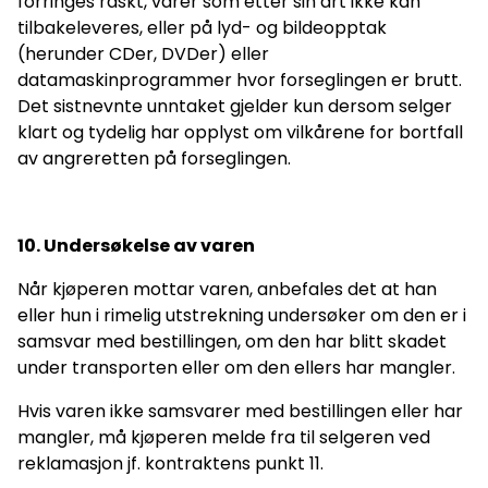
forringes raskt, varer som etter sin art ikke kan
tilbakeleveres, eller på lyd- og bildeopptak
(herunder CDer, DVDer) eller
datamaskinprogrammer hvor forseglingen er brutt.
Det sistnevnte unntaket gjelder kun dersom selger
klart og tydelig har opplyst om vilkårene for bortfall
av angreretten på forseglingen.
10. Undersøkelse av varen
Når kjøperen mottar varen, anbefales det at han
eller hun i rimelig utstrekning undersøker om den er i
samsvar med bestillingen, om den har blitt skadet
under transporten eller om den ellers har mangler.
Hvis varen ikke samsvarer med bestillingen eller har
mangler, må kjøperen melde fra til selgeren ved
reklamasjon jf. kontraktens punkt 11.