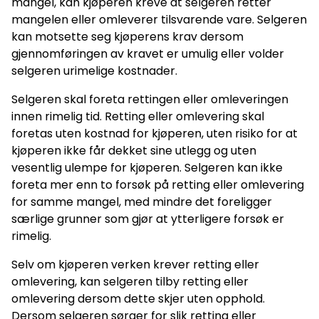
mangel, kan kjøperen kreve at selgeren retter
mangelen eller omleverer tilsvarende vare. Selgeren
kan motsette seg kjøperens krav dersom
gjennomføringen av kravet er umulig eller volder
selgeren urimelige kostnader.
Selgeren skal foreta rettingen eller omleveringen
innen rimelig tid. Retting eller omlevering skal
foretas uten kostnad for kjøperen, uten risiko for at
kjøperen ikke får dekket sine utlegg og uten
vesentlig ulempe for kjøperen. Selgeren kan ikke
foreta mer enn to forsøk på retting eller omlevering
for samme mangel, med mindre det foreligger
særlige grunner som gjør at ytterligere forsøk er
rimelig.
Selv om kjøperen verken krever retting eller
omlevering, kan selgeren tilby retting eller
omlevering dersom dette skjer uten opphold.
Dersom selgeren sørger for slik retting eller