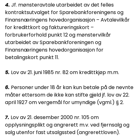
4.
Jf. mønsteravtale utarbeidet av det felles
kontraktsutvalget for Sparebankforeningens og
Finansnæringens hovedorganisasjon – Avtalevilkår
for kredittkort og faktureringskort –
forbrukerforhold punkt 12 og mønstervilkår
utarbeidet av Sparebankforeningen og
Finansnæringens hovedorganisasjon for
betalingskort punkt 11.
5.
Lov av 21. juni 1985 nr. 82 om kredittkjøp m.m.
6.
Personer under 18 år kan kun betale på de nevnte
måter ettersom de ikke kan stifte gjeld jf. lov av 22.
april 1927 om vergemål for umyndige (vgml.) § 2.
7.
Lov av 21. desember 2000 nr. 105 om
opplysningsplikt og angrerett m.v. ved fjernsalg og
salg utenfor fast utsalgssted (angrerettloven).