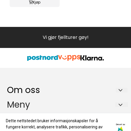
Kjøp
Vi gjør fjellturer gøy!
Om oss
KRANA SKI & KAJAKK
Meny
Storgata 6
Forsendelse og retur
Info
Dette nettstedet bruker informasjonskapsler for å
4950 RISØR
Drevet av
Om oss
fungere korrekt, analysere trafikk, personalisering av