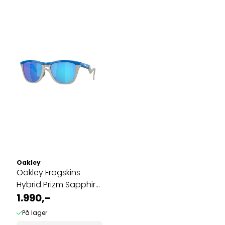
Oakley
Oakley Frogskins
Hybrid Prizm Sapphire,
Primary ...
1.990,-
På lager