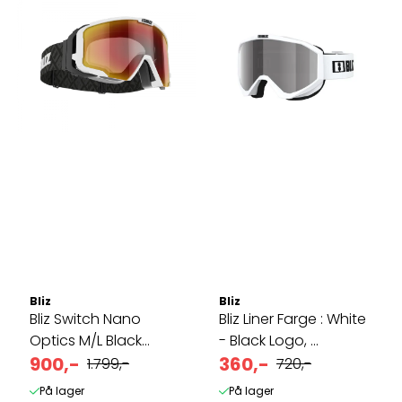
Bliz
Bliz
Bliz Switch Nano
Bliz Liner Farge : White
Optics M/L Black
- Black Logo, ...
Brown w red ...
900,-
360,-
1.799,-
720,-
På lager
På lager