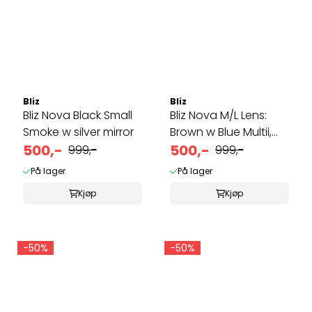
Bliz
Bliz
Bliz Nova Black Small
Bliz Nova M/L Lens:
Smoke w silver mirror
Brown w Blue Multii,
500,-
Farge: ...
500,-
999,-
999,-
På lager
På lager
Kjøp
Kjøp
-50%
-50%