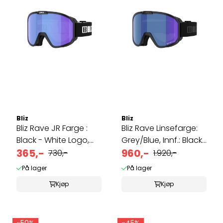
Bliz
Bliz
Bliz Rave JR Farge :
Bliz Rave Linsefarge:
Black - White Logo,
Grey/Blue, Innf.: Black
Light ...
365,-
- ...
960,-
730,-
1.920,-
På lager
På lager
Kjøp
Kjøp
-50%
-45%