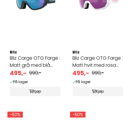
Bliz
Bliz
Bliz Carge OTG Farge :
Bliz Carge OTG Farge :
Matt grå med blå
Matt hvit med rosa
logo, ...
495,-
logo, ...
495,-
990,-
990,-
På lager
På lager
Kjøp
Kjøp
-50%
-50%