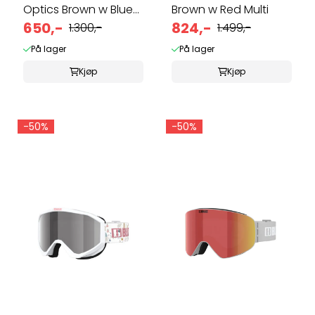
Optics Brown w Blue
Brown w Red Multi
multi, ...
650,-
824,-
1.300,-
1.499,-
På lager
På lager
Kjøp
Kjøp
-50%
-50%