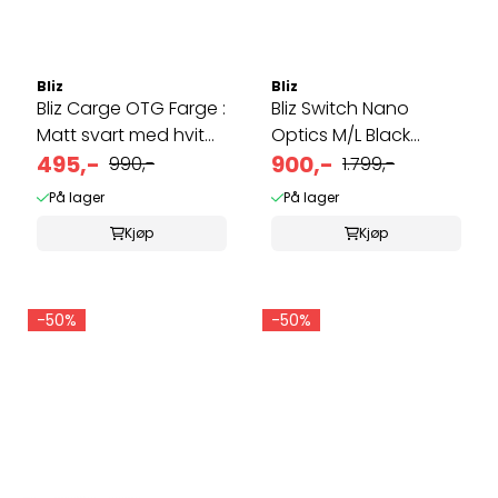
Bliz
Bliz
Bliz Carge OTG Farge :
Bliz Switch Nano
Matt svart med hvit
Optics M/L Black
logo, ...
495,-
Brown w blue ...
900,-
990,-
1.799,-
På lager
På lager
Kjøp
Kjøp
-50%
-50%