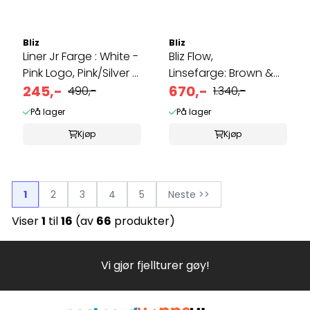
Bliz
Bliz
Liner Jr Farge : White -
Bliz Flow,
Pink Logo, Pink/Silver ...
Linsefarge: Brown &
245,-
Red, ...
670,-
490,-
1.340,-
På lager
På lager
Kjøp
Kjøp
1
2
3
4
5
Neste >>
Viser
1
til
16
(av
66
produkter)
Vi gjør fjellturer gøy!