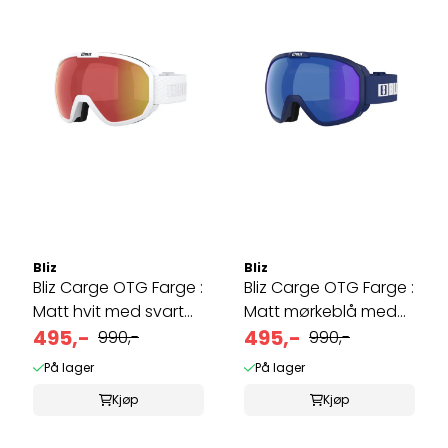
Bliz
Bliz
Bliz Carge OTG Farge :
Bliz Carge OTG Farge :
Matt hvit med svart
Matt mørkeblå med
logo, ...
495,-
hvit ...
495,-
990,-
990,-
På lager
På lager
Kjøp
Kjøp