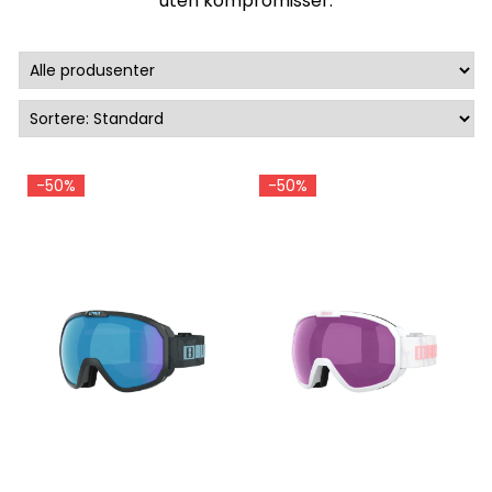
uten kompromisser.
-50%
-50%