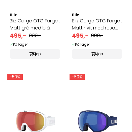
Bliz
Bliz
Bliz Carge OTG Farge :
Bliz Carge OTG Farge :
Matt grå med blå
Matt hvit med rosa
logo, ...
495,-
logo, ...
495,-
990,-
990,-
På lager
På lager
Kjøp
Kjøp
-50%
-50%