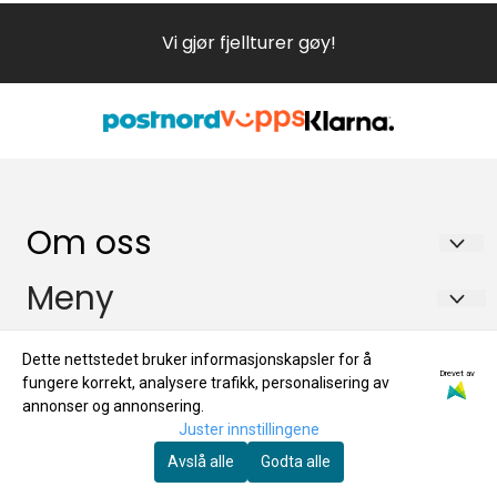
Vi gjør fjellturer gøy!
Om oss
KRANA SKI & KAJAKK
Meny
Storgata 6
Forsendelse og retur
Info
Dette nettstedet bruker informasjonskapsler for å
4950 RISØR
Drevet av
Om oss
fungere korrekt, analysere trafikk, personalisering av
Forsendelse og retur
Nyhetsbrev
Org. nr. 992870273
annonser og annonsering.
Juster innstillingene
Om oss
Tlf:
+4795103388
Registrer deg for å motta nyheter og tilbud!
Avslå alle
Godta alle
E-post
adeler@online.no