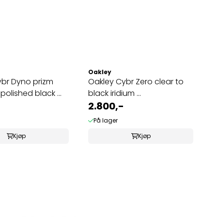
Oakley
ybr Dyno prizm
Oakley Cybr Zero clear to
polished black ...
black iridium ...
2.800,-
På lager
Kjøp
Kjøp