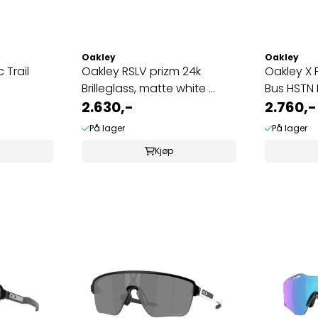
Oakley
Oakley
 Trail
Oakley RSLV prizm 24k
Oakley X 
Brilleglass, matte white ...
Bus HSTN 
2.630,-
2.760,-
På lager
På lager
Kjøp