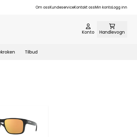
Om oss
Kundeservice
Kontakt oss
Min konto
Logg inn
Konto
Handlevogn
ekroken
Tilbud