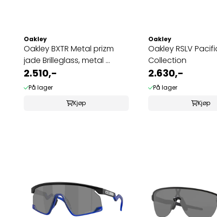
Oakley
Oakley
Oakley BXTR Metal prizm
Oakley RSLV Pacific
jade Brilleglass, metal ...
Collection
2.510,-
2.630,-
På lager
På lager
Kjøp
Kjøp