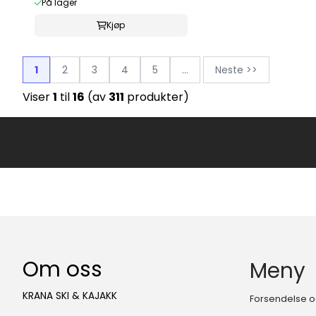
På lager
Kjøp
1
2
3
4
5
...
Neste >>
Viser
1
til
16
(av
311
produkter)
Om oss
Meny
KRANA SKI & KAJAKK
Forsendelse o