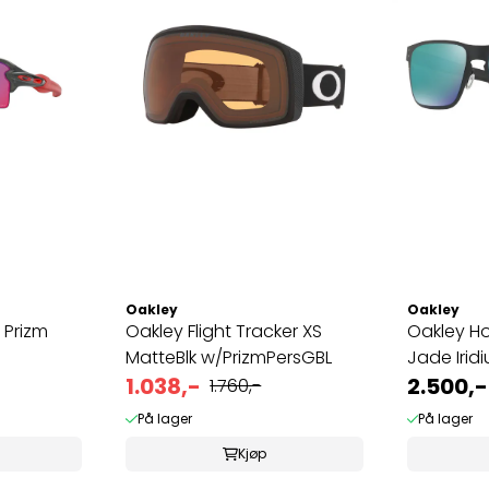
Oakley
Oakley
m
Oakley Flight Tracker XS
Oakley Ho
MatteBlk w/PrizmPersGBL
Jade Irid
1.038,-
2.500,-
1.760,-
På lager
På lager
Kjøp