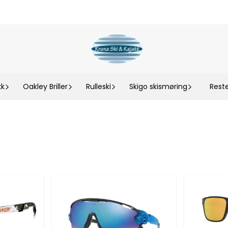
kk
Oakley Briller
Rulleski
Skigo skismøring
Rest