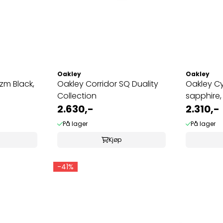
Oakley
Oakley
izm Black,
Oakley Corridor SQ Duality
Oakley C
Collection
sapphire, 
2.630,-
2.310,-
På lager
På lager
Kjøp
-41%