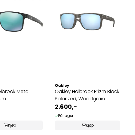
Oakley
lbrook Metal
Oakley Holbrook Prizm Black
ium
Polarized, Woodgrain ...
2.600,-
På lager
Kjøp
Kjøp