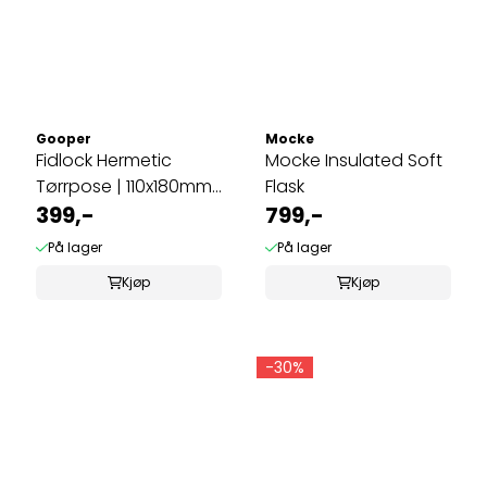
Gooper
Mocke
Fidlock Hermetic
Mocke Insulated Soft
Tørrpose | 110x180mm
Flask
(mobilpose)
399,-
799,-
På lager
På lager
Kjøp
Kjøp
-30%