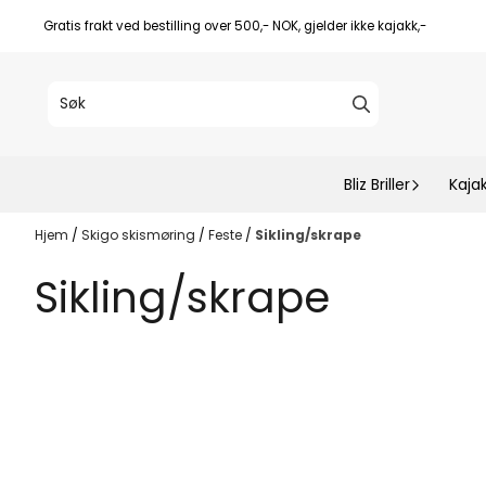
Hopp til innhold
Gratis frakt ved bestilling over 500,- NOK, gjelder ikke kajakk,-
Bliz Briller
Kaja
Hjem
/
Skigo skismøring
/
Feste
/
Sikling/skrape
Sikling/skrape