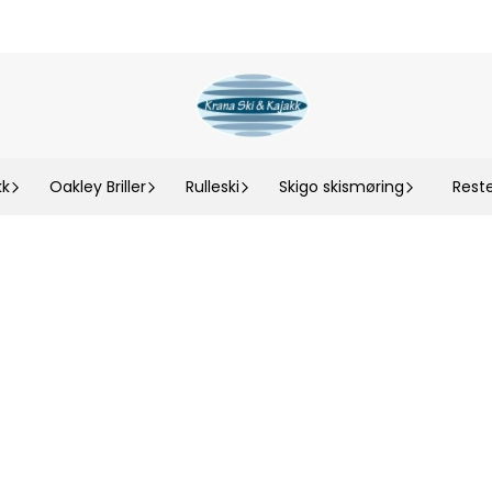
kk
Oakley Briller
Rulleski
Skigo skismøring
Rest