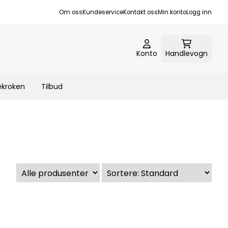
Om oss
Kundeservice
Kontakt oss
Min konto
Logg inn
Konto
Handlevogn
ekroken
Tilbud