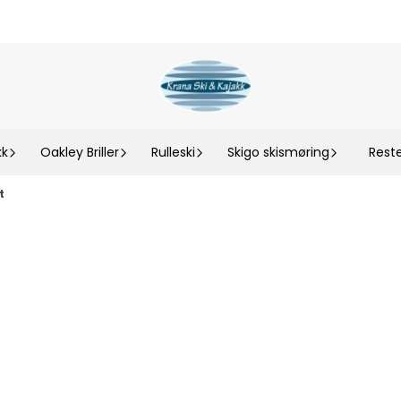
kk
Oakley Briller
Rulleski
Skigo skismøring
Rest
t