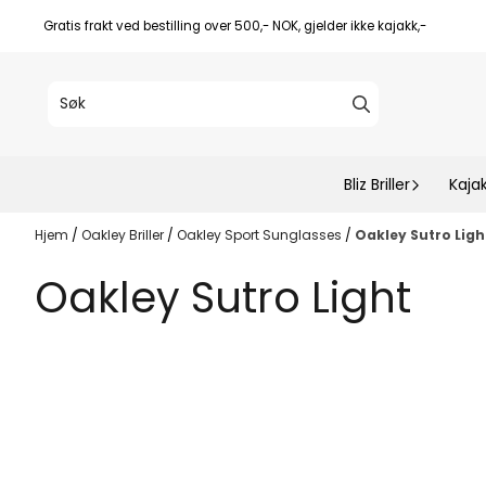
Hopp til innhold
Gratis frakt ved bestilling over 500,- NOK, gjelder ikke kajakk,-
Bliz Briller
Kaja
Hjem
/
Oakley Briller
/
Oakley Sport Sunglasses
/
Oakley Sutro Ligh
Oakley Sutro Light