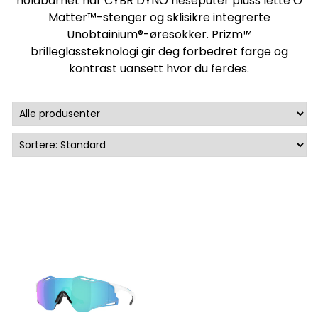
holdbarhet har CYBR DYNO neseputer pluss lette O
Matter™-stenger og sklisikre integrerte
Unobtainium®-øresokker. Prizm™
brilleglassteknologi gir deg forbedret farge og
kontrast uansett hvor du ferdes.