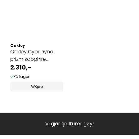
Oakley
Oakley Cybr Dyno
prizm sapphire,
polished black ...
2.310,-
På lager
Kjøp
Vi gjør fjellturer gøy!