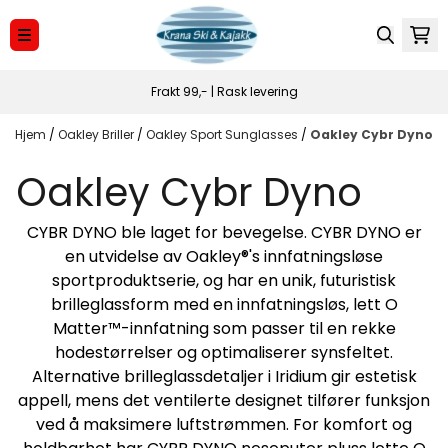
Hopp til innhold
Frakt 99,- | Rask levering
Hjem
/
Oakley Briller
/
Oakley Sport Sunglasses
/
Oakley Cybr Dyno
Oakley Cybr Dyno
CYBR DYNO ble laget for bevegelse. CYBR DYNO er
en utvidelse av Oakley®'s innfatningsløse
sportproduktserie, og har en unik, futuristisk
brilleglassform med en innfatningsløs, lett O
Matter™-innfatning som passer til en rekke
hodestørrelser og optimaliserer synsfeltet.
Alternative brilleglassdetaljer i Iridium gir estetisk
appell, mens det ventilerte designet tilfører funksjon
ved å maksimere luftstrømmen. For komfort og