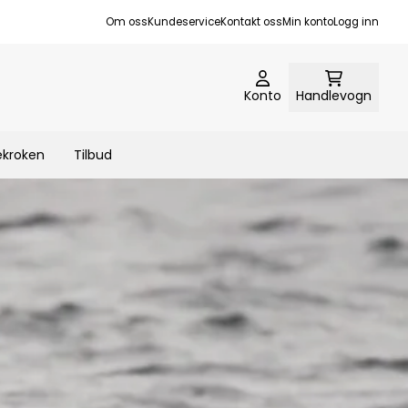
Om oss
Kundeservice
Kontakt oss
Min konto
Logg inn
Konto
Handlevogn
ekroken
Tilbud