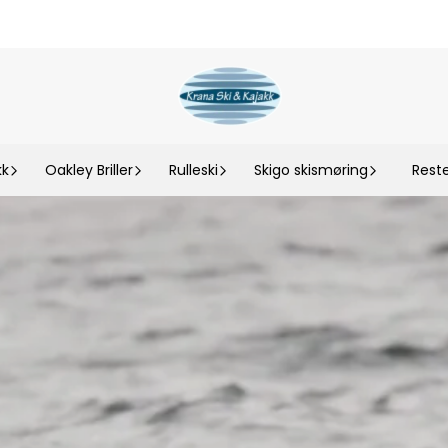
kk
Oakley Briller
Rulleski
Skigo skismøring
Rest