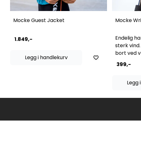
Mocke Guest Jacket
Mocke Wri
Endelig har
1.849,-
sterk vind.
bort ved ve
Legg i handlekurv
håndledde
399,-
legleashen
Legg 