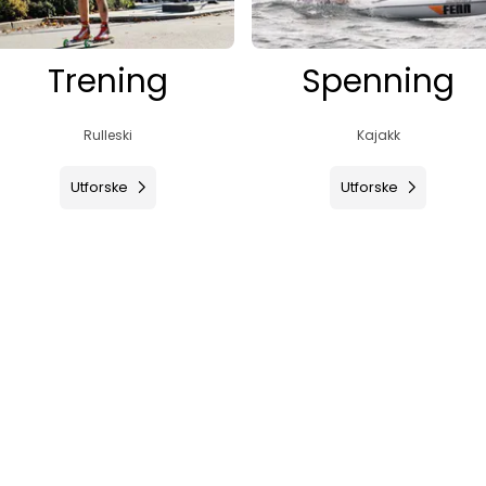
Trening
Spenning
Rulleski
Kajakk
Utforske
Utforske