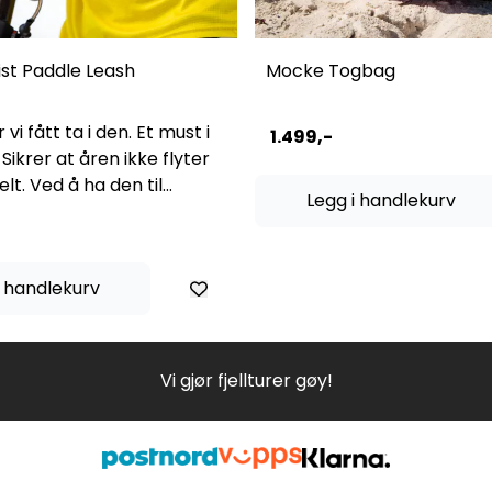
st Paddle Leash
Mocke Togbag
 vi fått ta i den. Et must i
1.499,-
 Sikrer at åren ikke flyter
lt. Ved å ha den til
Legg i handlekurv
t, unngår man krøll med
.
i handlekurv
Vi gjør fjellturer gøy!